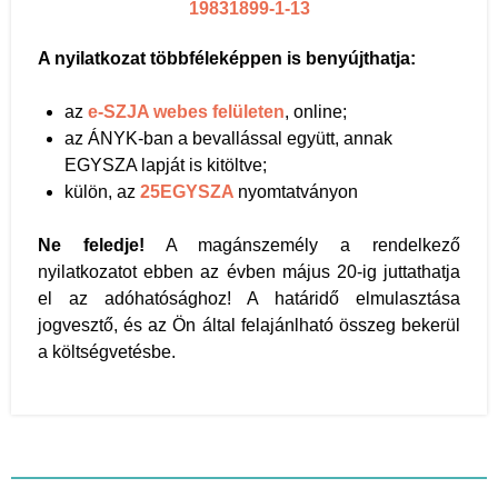
19831899-1-13
A nyilatkozat többféleképpen is benyújthatja:
az
e-SZJA webes felületen
, online;
az ÁNYK-ban a bevallással együtt, annak
EGYSZA lapját is kitöltve;
külön, az
25EGYSZA
nyomtatványon
Ne feledje!
A magánszemély a rendelkező
nyilatkozatot ebben az évben május 20-ig juttathatja
el az adóhatósághoz! A határidő elmulasztása
jogvesztő, és az Ön által felajánlható összeg bekerül
a költségvetésbe.