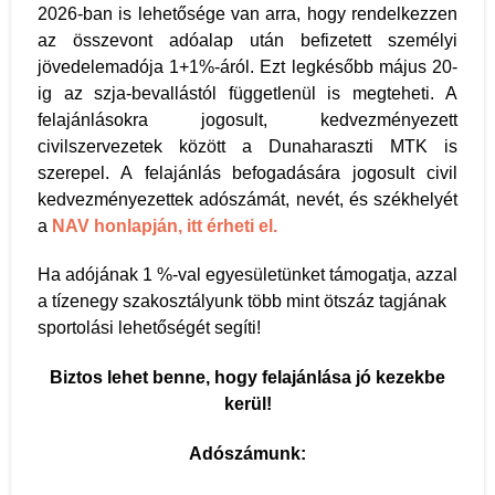
2026-ban is lehetősége van arra, hogy rendelkezzen
az összevont adóalap után befizetett személyi
jövedelemadója 1+1%-áról. Ezt legkésőbb május 20-
ig az szja-bevallástól függetlenül is megteheti. A
felajánlásokra jogosult, kedvezményezett
civilszervezetek között a Dunaharaszti MTK is
szerepel. A felajánlás befogadására jogosult civil
kedvezményezettek adószámát, nevét, és székhelyét
a
NAV honlapján, itt érheti el.
Ha adójának 1 %-val egyesületünket támogatja, azzal
a tízenegy szakosztályunk több mint ötszáz tagjának
sportolási lehetőségét segíti!
Biztos lehet benne, hogy felajánlása jó kezekbe
kerül!
Adószámunk: